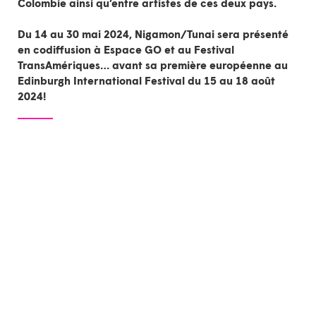
Colombie ainsi qu’entre artistes de ces deux pays.
Du 14 au 30 mai 2024,
Nigamon/Tunai
sera présenté
en codiffusion à
Espace GO
et au
Festival
TransAmériques
… avant sa première européenne au
Edinburgh International Festival
du 15 au 18 août
2024!
Tant ici qu’en Colombie amazonienne, la tortue est une figure 
centrale de nombreuses cosmogonies autochtones. Ici la terre a 
été créée sur le dos d’une tortue, là-bas la tortue est la mère de 
toutes les eaux. Elle est connectée au cycle lunaire et à la 
dimension féminine de la vie, autant à l’eau qu’à la terre et aux 
étoiles. 
Les mots Nigamon et Tunai signifient « le chant » en langues 
anishinaabemowin et inga. NIGAMON / TUNAI est un manifeste 
poétique porté par Émilie Monnet et Waira Nina,  animé par les 