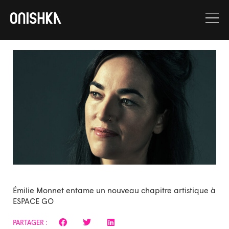
Aller
au
contenu
Émilie Monnet entame un nouveau chapitre artistique à
ESPACE GO
PARTAGER :