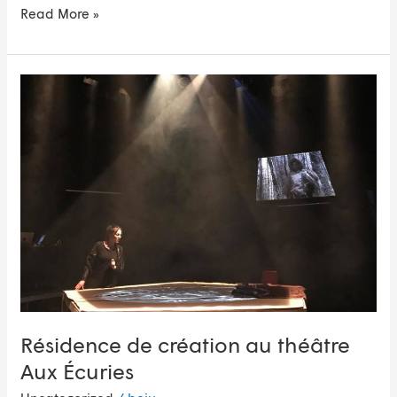
Read More »
Résidence
de
création
au
théâtre
Aux
Écuries
Résidence de création au théâtre
Aux Écuries