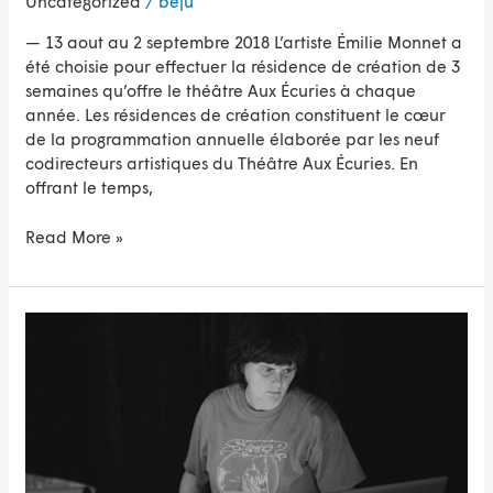
Uncategorized
/
beju
— 13 aout au 2 septembre 2018 L’artiste Émilie Monnet a
été choisie pour effectuer la résidence de création de 3
semaines qu’offre le théâtre Aux Écuries à chaque
année. Les résidences de création constituent le cœur
de la programmation annuelle élaborée par les neuf
codirecteurs artistiques du Théâtre Aux Écuries. En
offrant le temps,
Read More »
Résidence
et
présentation
d’un
laboratoire,
Chaire
de
recherche