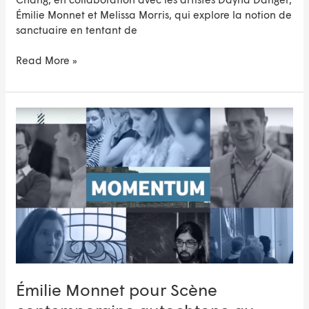
Émilie Monnet et Melissa Morris, qui explore la notion de
sanctuaire en tentant de
Read More »
Émilie
Monnet
pour
Scène
contemporaine
autochtone
au
programme
Momentum
à
Edimbourg
Émilie Monnet pour Scène