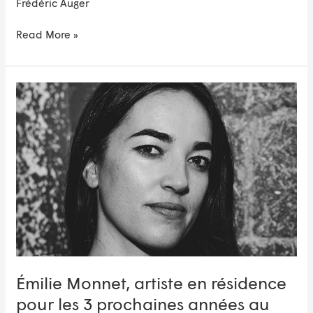
Frédéric Auger
Read More »
Émilie
Monnet,
artiste
en
résidence
pour
les
3
prochaines
années
au
Centre
du
Émilie Monnet, artiste en résidence
Théâtre
pour les 3 prochaines années au
d’Aujourd’hui