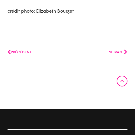
crédit photo: Elizabeth Bourget
Précédent
Suiv
PRÉCÉDENT
SUIVANT