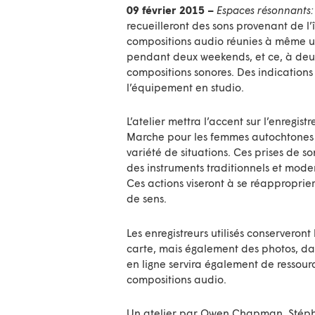
09 février 2015 –
Espaces résonnants: 
recueilleront des sons provenant de l’
compositions audio réunies à même un
pendant deux weekends, et ce, à deux 
compositions sonores. Des indications 
l’équipement en studio.
L’atelier mettra l’accent sur l’enregis
Marche pour les femmes autochtones d
variété de situations. Ces prises de s
des instruments traditionnels et mod
Ces actions viseront à se réapproprie
de sens.
Les enregistreurs utilisés conserveron
carte, mais également des photos, date
en ligne servira également de ressourc
compositions audio.
Un atelier par Owen Chapman, Stéph