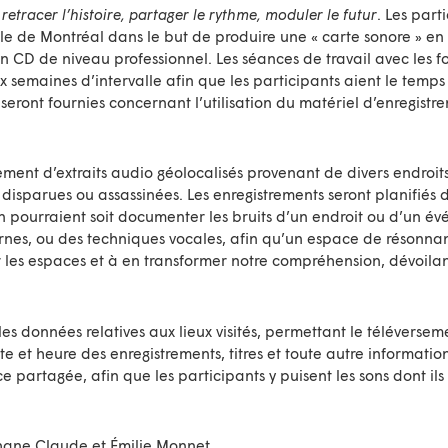
retracer l’histoire, partager le rythme, moduler le futur
. Les part
île de Montréal dans le but de produire une « carte sonore » en 
 CD de niveau professionnel. Les séances de travail avec les f
semaines d’intervalle afin que les participants aient le temps 
seront fournies concernant l’utilisation du matériel d’enregist
trement d’extraits audio géolocalisés provenant de divers endroit
isparues ou assassinées. Les enregistrements seront planifiés 
on pourraient soit documenter les bruits d’un endroit ou d’un év
ernes, ou des techniques vocales, afin qu’un espace de résonna
r les espaces et à en transformer notre compréhension, dévoilan
t les données relatives aux lieux visités, permettant le télévers
 et heure des enregistrements, titres et toute autre informatio
e partagée, afin que les participants y puisent les sons dont il
ane Claude et Émilie Monnet,