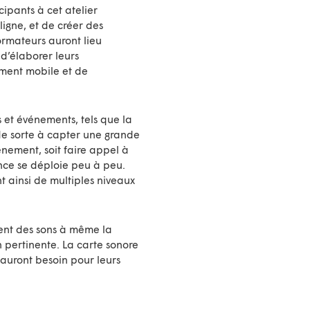
icipants à cet atelier
ligne, et de créer des
ormateurs auront lieu
d’élaborer leurs
rement mobile et de
s et événements, tels que la
de sorte à capter une grande
énement, soit faire appel à
nce se déploie peu à peu.
t ainsi de multiples niveaux
ement des sons à même la
n pertinente. La carte sonore
s auront besoin pour leurs